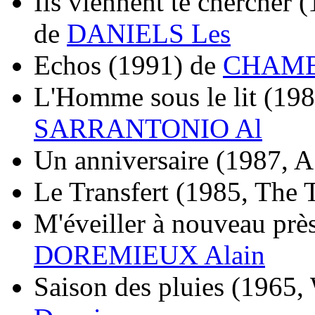
Ils viennent te chercher
(
de
DANIELS Les
Echos
(1991)
de
CHAMB
L'Homme sous le lit
(198
SARRANTONIO Al
Un anniversaire
(1987, A
Le Transfert
(1985, The T
M'éveiller à nouveau prè
DOREMIEUX Alain
Saison des pluies
(1965,