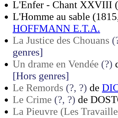
L'Enfer - Chant XXVIII
L'Homme au sable
(1815
HOFFMANN E.T.A.
La Justice des Chouans
(
genres]
Un drame en Vendée
(?)
[Hors genres]
Le Remords
(?, ?)
de
DIC
Le Crime
(?, ?)
de
DOST
La Pieuvre (Les Travaille