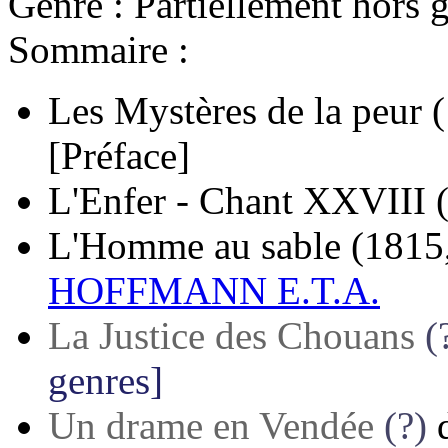
Genre : Partiellement hors g
Sommaire :
Les Mystères de la peur
[Préface]
L'Enfer - Chant XXVIII
L'Homme au sable
(1815
HOFFMANN E.T.A.
La Justice des Chouans
(
genres]
Un drame en Vendée
(?)