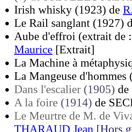
Irish whisky
(1923)
de
R
Le Rail sanglant
(1927)
Aube d'effroi (extrait de 
Maurice
[Extrait]
La Machine à métaphysi
La Mangeuse d'hommes
Dans l'escalier
(1905)
de
A la foire
(1914)
de
SEC
Le Meurtre de M. de Viv
THARAUD Jean
[Hors g