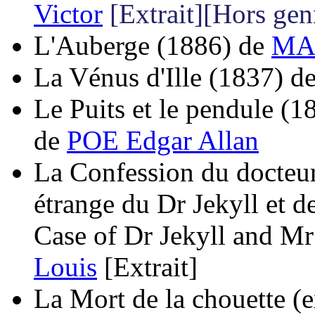
Victor
[Extrait][Hors gen
L'Auberge
(1886)
de
MA
La Vénus d'Ille
(1837)
d
Le Puits et le pendule
(1
de
POE Edgar Allan
La Confession du docteur 
étrange du Dr Jekyll et 
Case of Dr Jekyll and M
Louis
[Extrait]
La Mort de la chouette (e