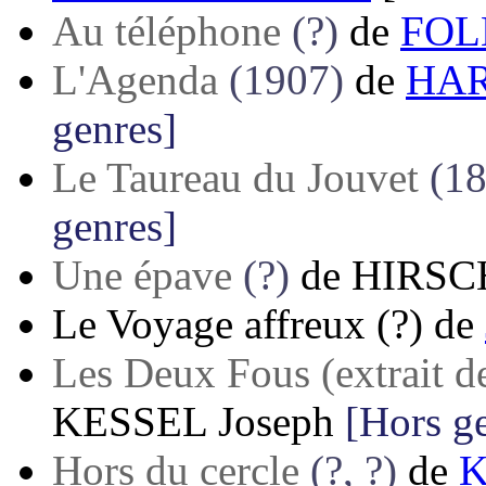
Au téléphone
(?)
de
FOLE
L'Agenda
(1907)
de
HAR
genres]
Le Taureau du Jouvet
(1
genres]
Une épave
(?)
de
HIRSCH
Le Voyage affreux
(?)
de
Les Deux Fous (extrait d
KESSEL Joseph
[Hors g
Hors du cercle
(?, ?)
de
K