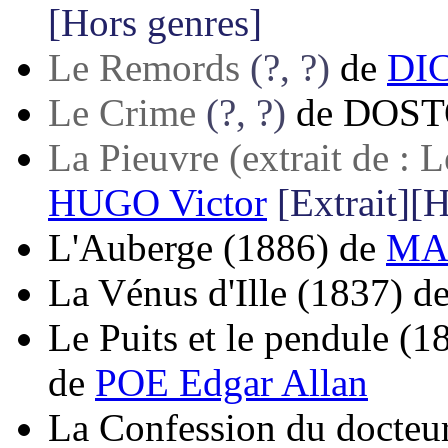
[Hors genres]
Le Remords
(?, ?)
de
DIC
Le Crime
(?, ?)
de
DOST
La Pieuvre (extrait de : L
HUGO Victor
[Extrait][
L'Auberge
(1886)
de
MA
La Vénus d'Ille
(1837)
d
Le Puits et le pendule
(1
de
POE Edgar Allan
La Confession du docteur 