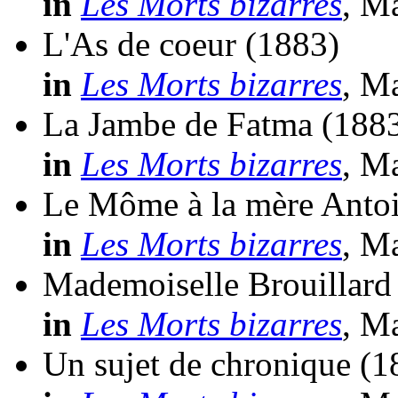
in
Les Morts bizarres
, M
L'As de coeur
(1883)
in
Les Morts bizarres
, M
La Jambe de Fatma
(188
in
Les Morts bizarres
, M
Le Môme à la mère Anto
in
Les Morts bizarres
, M
Mademoiselle Brouillard
in
Les Morts bizarres
, M
Un sujet de chronique
(1