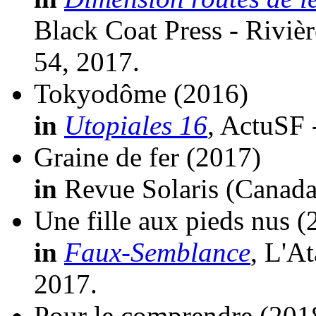
Black Coat Press - Riviè
54, 2017.
Tokyodôme
(2016)
in
Utopiales 16
, ActuSF 
Graine de fer
(2017)
in
Revue Solaris (Canada
Une fille aux pieds nus
(
in
Faux-Semblance
, L'A
2017.
Pour le comprendre
(201