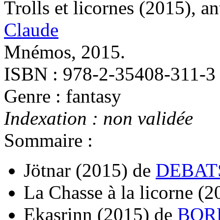
Trolls et licornes
(2015)
, a
Claude
Mnémos, 2015.
ISBN : 978-2-35408-311-3
Genre : fantasy
Indexation : non validée
Sommaire :
Jötnar
(2015)
de
DEBATS
La Chasse à la licorne
(2
Ekasrinn
(2015)
de
BORD