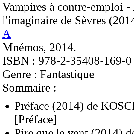
Vampires à contre-emploi -
l'imaginaire de Sèvres
(201
A
Mnémos, 2014.
ISBN : 978-2-35408-169-0
Genre : Fantastique
Sommaire :
Préface
(2014)
de
KOSCI
[Préface]
Pire que le vent
(2014)
d