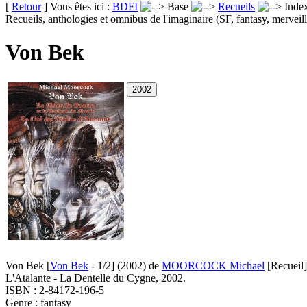
[
Retour
] Vous êtes ici :
BDFI
Base
Recueils
Inde
Recueils, anthologies et omnibus de l'imaginaire (SF, fantasy, merveill
Von Bek
Von Bek [
Von Bek
- 1/2]
(2002)
de
MOORCOCK Michael
[Recueil]
L'Atalante - La Dentelle du Cygne, 2002.
ISBN : 2-84172-196-5
Genre : fantasy