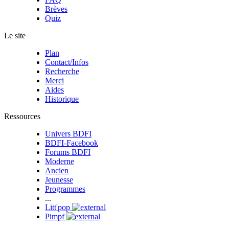
Brèves
Quiz
Le site
Plan
Contact/Infos
Recherche
Merci
Aides
Historique
Ressources
Univers BDFI
BDFI-Facebook
Forums BDFI
Moderne
Ancien
Jeunesse
Programmes
...
Litt'pop
Pimpf