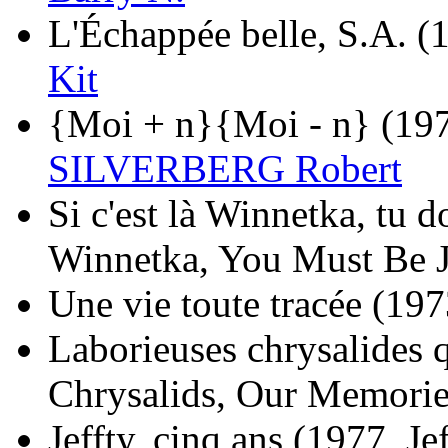
L'Échappée belle, S.A.
(
Kit
{Moi + n}{Moi - n}
(19
SILVERBERG Robert
Si c'est là Winnetka, tu d
Winnetka, You Must Be 
Une vie toute tracée
(197
Laborieuses chrysalides 
Chrysalids, Our Memorie
Jeffty, cinq ans
(1977, Jef