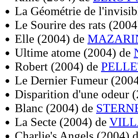
La Géométrie de l'invisib
Le Sourire des rats
(2004
Elle
(2004)
de
MAZARIN
Ultime atome
(2004)
de
Robert
(2004)
de
PELLET
Le Dernier Fumeur
(200
Disparition d'une odeur
(
Blanc
(2004)
de
STERNB
La Secte
(2004)
de
VILL
Charlie's Angels
(2004)
d