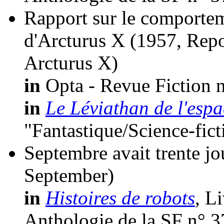
Rapport sur le comportem
d'Arcturus X
(1957, Repo
Arcturus X)
in
Opta - Revue Fiction n
in
Le Léviathan de l'espa
"Fantastique/Science-fic
Septembre avait trente jo
September)
in
Histoires de robots
, L
Anthologie de la SF n° 3