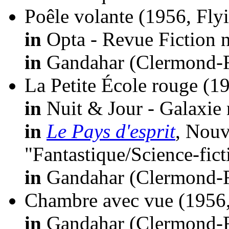
Poêle volante
(1956, Fly
in
Opta - Revue Fiction n
in
Gandahar (Clermond-Fe
La Petite École rouge
(19
in
Nuit & Jour - Galaxie 
in
Le Pays d'esprit
, Nouv
"Fantastique/Science-fic
in
Gandahar (Clermond-Fe
Chambre avec vue
(1956
in
Gandahar (Clermond-Fe