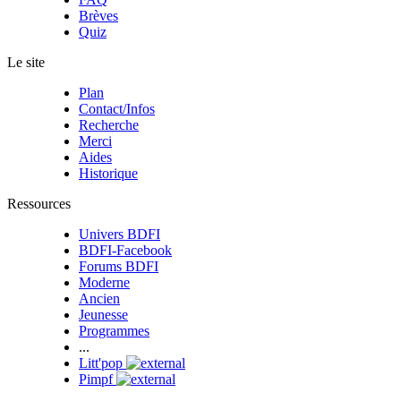
Brèves
Quiz
Le site
Plan
Contact/Infos
Recherche
Merci
Aides
Historique
Ressources
Univers BDFI
BDFI-Facebook
Forums BDFI
Moderne
Ancien
Jeunesse
Programmes
...
Litt'pop
Pimpf