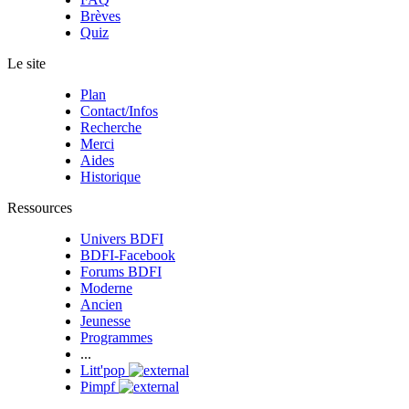
Brèves
Quiz
Le site
Plan
Contact/Infos
Recherche
Merci
Aides
Historique
Ressources
Univers BDFI
BDFI-Facebook
Forums BDFI
Moderne
Ancien
Jeunesse
Programmes
...
Litt'pop
Pimpf