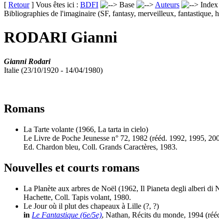
[
Retour
] Vous êtes ici :
BDFI
Base
Auteurs
Inde
Bibliographies de l'imaginaire (SF, fantasy, merveilleux, fantastique, h
RODARI Gianni
Gianni Rodari
Italie (23/10/1920 - 14/04/1980)
Romans
La Tarte volante
(1966, La tarta in cielo)
Le Livre de Poche Jeunesse n° 72, 1982 (
rééd.
1992, 1995, 200
Ed. Chardon bleu, Coll. Grands Caractères, 1983.
Nouvelles et courts romans
La Planète aux arbres de Noël
(1962, Il Pianeta degli alberi di 
Hachette, Coll. Tapis volant, 1980.
Le Jour où il plut des chapeaux à Lille
(?, ?)
in
Le Fantastique (6e/5e)
, Nathan, Récits du monde, 1994 (
réé