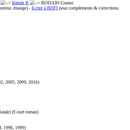
x
Initiale R
RODARI Gianni
orreur, étrange) -
Ecrire à BDFI
pour compléments & corrections.
2, 2005, 2009, 2016)
Natale)
[Court roman]
d.
1996, 1999)