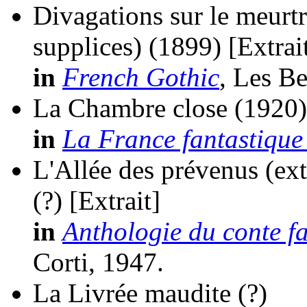
Divagations sur le meurtre
supplices)
(1899)
[Extrai
in
French Gothic
, Les Be
La Chambre close
(1920)
in
La France fantastique
L'Allée des prévenus (extr
(?)
[Extrait]
in
Anthologie du conte fa
Corti, 1947.
La Livrée maudite
(?)