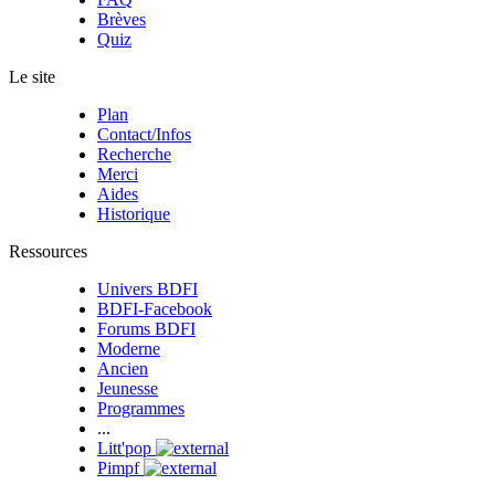
Brèves
Quiz
Le site
Plan
Contact/Infos
Recherche
Merci
Aides
Historique
Ressources
Univers BDFI
BDFI-Facebook
Forums BDFI
Moderne
Ancien
Jeunesse
Programmes
...
Litt'pop
Pimpf