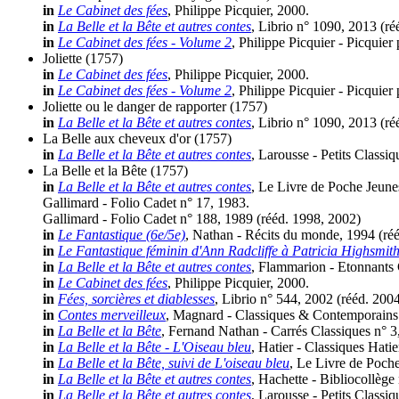
in
Le Cabinet des fées
, Philippe Picquier, 2000.
in
La Belle et la Bête et autres contes
, Librio n° 1090, 2013 (
ré
in
Le Cabinet des fées - Volume 2
, Philippe Picquier - Picquier
Joliette
(1757)
in
Le Cabinet des fées
, Philippe Picquier, 2000.
in
Le Cabinet des fées - Volume 2
, Philippe Picquier - Picquier
Joliette ou le danger de rapporter
(1757)
in
La Belle et la Bête et autres contes
, Librio n° 1090, 2013 (
ré
La Belle aux cheveux d'or
(1757)
in
La Belle et la Bête et autres contes
, Larousse - Petits Classi
La Belle et la Bête
(1757)
in
La Belle et la Bête et autres contes
, Le Livre de Poche Jeune
Gallimard - Folio Cadet n° 17, 1983.
Gallimard - Folio Cadet n° 188, 1989 (
rééd.
1998, 2002)
in
Le Fantastique (6e/5e)
, Nathan - Récits du monde, 1994 (
ré
in
Le Fantastique féminin d'Ann Radcliffe à Patricia Highsmit
in
La Belle et la Bête et autres contes
, Flammarion - Etonnants 
in
Le Cabinet des fées
, Philippe Picquier, 2000.
in
Fées, sorcières et diablesses
, Librio n° 544, 2002 (
rééd.
2004
in
Contes merveilleux
, Magnard - Classiques & Contemporains 
in
La Belle et la Bête
, Fernand Nathan - Carrés Classiques n° 3
in
La Belle et la Bête - L'Oiseau bleu
, Hatier - Classiques Hat
in
La Belle et la Bête, suivi de L'oiseau bleu
, Le Livre de Poche
in
La Belle et la Bête et autres contes
, Hachette - Bibliocollège
in
La Belle et la Bête et autres contes
, Larousse - Petits Classi