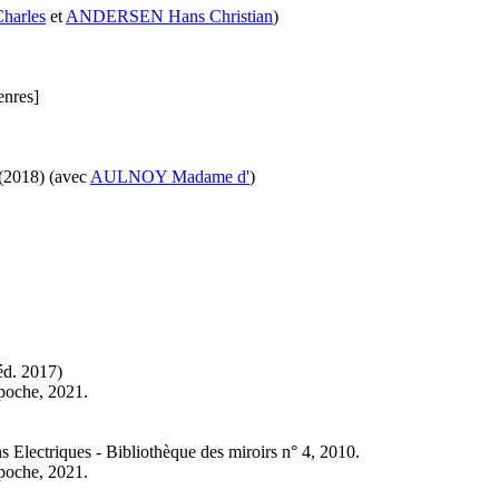
arles
et
ANDERSEN Hans Christian
)
enres]
(2018)
(avec
AULNOY Madame d'
)
éd.
2017)
 poche, 2021.
 Electriques - Bibliothèque des miroirs n° 4, 2010.
 poche, 2021.