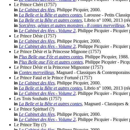
Le Prince Chéri
(1757)
in
Le Cabinet des fées
, Philippe Picquier, 2000.
in
La Belle et la Bête et autres contes
, Larousse - Petits Classi
in
La Belle et la Bête et autres contes
, Librio n° 1090, 2013 (
ré
in
Sorcières, génies et autres monstres - 8 contes merveilleux
, 
in
Le Cabinet des fées - Volume 2
, Philippe Picquier - Picquier
Le Prince Désir
(1757)
in
Le Cabinet des fées
, Philippe Picquier, 2000.
in
Le Cabinet des fées - Volume 2
, Philippe Picquier - Picquier
Le Prince Désir et la Princesse Mignone
(1757)
in
Plus Belle que Fée et autres contes
, Philippe Picquier, 1988.
in
Plus Belle que Fée et autres contes
, Philippe Picquier - Picq
Le Prince Désir et la Princesse Mignonne
(1757)
in
Contes merveilleux
, Magnard - Classiques & Contemporains 
Le Prince Fatal et le Prince Fortuné
(1757)
in
Le Cabinet des fées
, Philippe Picquier, 2000.
in
La Belle et la Bête et autres contes
, Librio n° 1090, 2013 (
ré
in
Le Cabinet des fées - Volume 2
, Philippe Picquier - Picquier
Les Trois Souhaits
(1757)
in
La Belle et la Bête et autres contes
, Magnard - Classiques & 
Le Prince Spirituel
(?)
in
Le Cabinet des fées
, Philippe Picquier, 2000.
in
Le Cabinet des fées - Volume 2
, Philippe Picquier - Picquier
Le Prince Tity
(?)
in
Le Cabinet des fées
, Philippe Picquier, 2000.