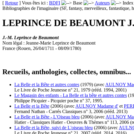
[
Retour
] Vous êtes ici :
BDFI
Base
Auteurs
Inde
Bibliographies de l'imaginaire (SF, fantasy, merveilleux, fantastique, h
LEPRINCE DE BEAUMONT J.
J.-M. Leprince de Beaumont
Nom légal : Jeanne-Marie Leprince de Beaumont
France (Rouen, 26/04/1711 - 08/09/1780)
Recueils, anthologies, collectes, omnibus...
La Belle et la Bête et autres contes
(1979)
(avec
AULNOY Mad
Le Livre de Poche Jeunesse n° 21, 1979 (
rééd.
1994, 2001)
Le Magasin des enfants - La Belle et la bête et autres contes
(1
Philippe Picquier - Picquier poche n° 37, 1995.
La Belle et la Bête
(2006)
(avec
AULNOY Madame d'
et
PERR
Fernand Nathan - Carrés Classiques n° 3, 2006 (
rééd.
2013)
La Belle et la Bête - L'Oiseau bleu
(2006)
(avec
AULNOY Mad
Hatier - Classiques Hatier - Oeuvres & Thèmes n° 113, 2006 (
r
La Belle et la Bête, suivi de L'oiseau bleu
(2006)
(avec
AULNO
Le Livre de Poche Jeunesse n° 21, 2007 (
rééd.
2014, 2016)