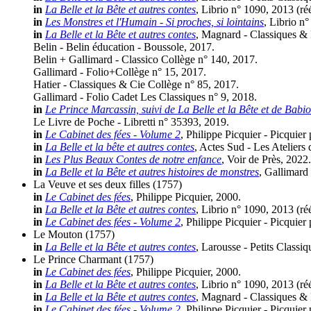
in
La Belle et la Bête et autres contes
, Librio n° 1090, 2013 (
ré
in
Les Monstres et l'Humain - Si proches, si lointains
, Librio n
in
La Belle et la Bête et autres contes
, Magnard - Classiques & 
Belin - Belin éducation - Boussole, 2017.
Belin + Gallimard - Classico Collège n° 140, 2017.
Gallimard - Folio+Collège n° 15, 2017.
Hatier - Classiques & Cie Collège n° 85, 2017.
Gallimard - Folio Cadet Les Classiques n° 9, 2018.
in
Le Prince Marcassin, suivi de La Belle et la Bête et de Babio
Le Livre de Poche - Libretti n° 35393, 2019.
in
Le Cabinet des fées - Volume 2
, Philippe Picquier - Picquier
in
La Belle et la bête et autres contes
, Actes Sud - Les Ateliers
in
Les Plus Beaux Contes de notre enfance
, Voir de Près, 2022.
in
La Belle et la Bête et autres histoires de monstres
, Gallimard
La Veuve et ses deux filles
(1757)
in
Le Cabinet des fées
, Philippe Picquier, 2000.
in
La Belle et la Bête et autres contes
, Librio n° 1090, 2013 (
ré
in
Le Cabinet des fées - Volume 2
, Philippe Picquier - Picquier
Le Mouton
(1757)
in
La Belle et la Bête et autres contes
, Larousse - Petits Classi
Le Prince Charmant
(1757)
in
Le Cabinet des fées
, Philippe Picquier, 2000.
in
La Belle et la Bête et autres contes
, Librio n° 1090, 2013 (
ré
in
La Belle et la Bête et autres contes
, Magnard - Classiques & 
in
Le Cabinet des fées - Volume 2
, Philippe Picquier - Picquier