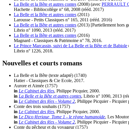
La Belle et la Bête et autres contes
(2008)
(avec
PERRAULT Ch
Hachette - Bibliocollège n° 68, 2008 (
rééd.
2017)
La Belle et la Bête et autres contes
(2011)
Larousse - Petits Classiques n° 165, 2011 (
rééd.
2016)
La Belle et la Bête et autres contes
(2013)
[Partiellement hors g
Librio n° 1090, 2013 (
rééd.
2017)
La Belle et la Bête et autres contes
(2016)
Magnard - Classiques & Patrimoine n° 78, 2016.
Le Prince Marcassin, suivi de La Belle et la Bête et de Babiole
Librio n° 1226, 2018.
Nouvelles et courts romans
La Belle et la Bête (texte adapté)
(1740)
Hatier - Classiques & Cie Ecole, 2017.
Aurore et Aimée
(1757)
in
Le Cabinet des fées
, Philippe Picquier, 2000.
in
La Belle et la Bête et autres contes
, Librio n° 1090, 2013 (
ré
in
Le Cabinet des fées - Volume 2
, Philippe Picquier - Picquier
Conte des trois souhaits
(1757)
in
Le Cabinet des fées
, Philippe Picquier, 2000.
in
Le Dico féerique, Tome 1 - le règne humanoïde
, Les Moutons
in
Le Cabinet des fées - Volume 2
, Philippe Picquier - Picquier
Conte du pêcheur et du voyageur
(1757)