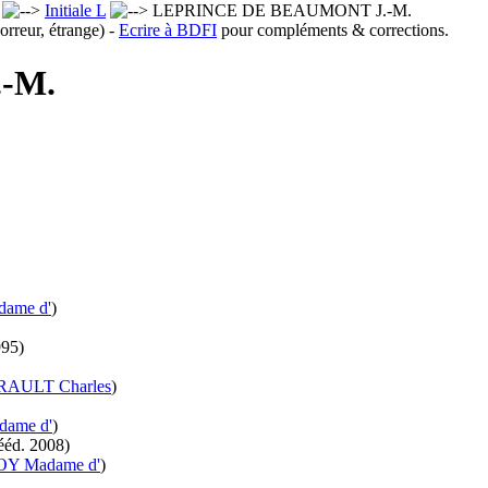
x
Initiale L
LEPRINCE DE BEAUMONT J.-M.
orreur, étrange) -
Ecrire à BDFI
pour compléments & corrections.
-M.
ame d'
)
995)
AULT Charles
)
ame d'
)
ééd.
2008)
Y Madame d'
)