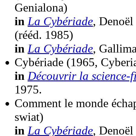
Genialona)
in
La Cybériade
, Denoël
(
rééd.
1985)
in
La Cybériade
, Gallim
Cybériade
(1965, Cyberi
in
Découvrir la science-f
1975.
Comment le monde échapp
swiat)
in
La Cybériade
, Denoël