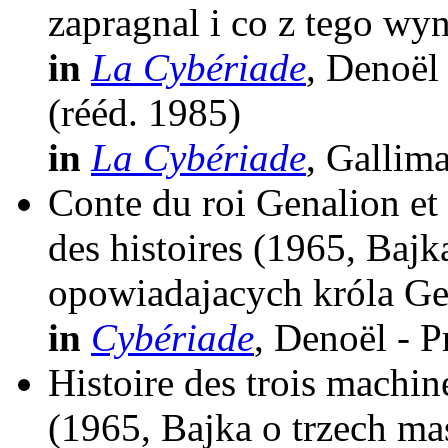
zapragnal i co z tego wyn
in
La Cybériade
, Denoël
(
rééd.
1985)
in
La Cybériade
, Gallim
Conte du roi Genalion et 
des histoires
(1965, Bajk
opowiadajacych króla Ge
in
Cybériade
, Denoël - P
Histoire des trois machin
(1965, Bajka o trzech m