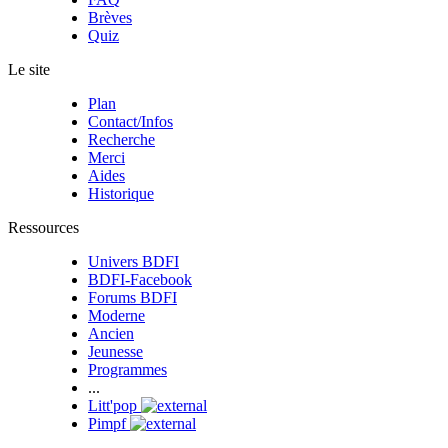
Brèves
Quiz
Le site
Plan
Contact/Infos
Recherche
Merci
Aides
Historique
Ressources
Univers BDFI
BDFI-Facebook
Forums BDFI
Moderne
Ancien
Jeunesse
Programmes
...
Litt'pop
Pimpf