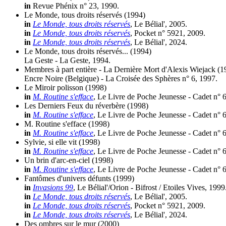
in
Revue Phénix n° 23, 1990.
Le Monde, tous droits réservés
(1994)
in
Le Monde, tous droits réservés
, Le Bélial', 2005.
in
Le Monde, tous droits réservés
, Pocket n° 5921, 2009.
in
Le Monde, tous droits réservés
, Le Bélial', 2024.
Le Monde, tous droits réservés...
(1994)
La Geste - La Geste, 1994.
Membres à part entière - La Dernière Mort d'Alexis Wiejack
(1
Encre Noire (Belgique) - La Croisée des Sphères n° 6, 1997.
Le Miroir polisson
(1998)
in
M. Routine s'efface
, Le Livre de Poche Jeunesse - Cadet n° 
Les Derniers Feux du réverbère
(1998)
in
M. Routine s'efface
, Le Livre de Poche Jeunesse - Cadet n° 
M. Routine s'efface
(1998)
in
M. Routine s'efface
, Le Livre de Poche Jeunesse - Cadet n° 
Sylvie, si elle vit
(1998)
in
M. Routine s'efface
, Le Livre de Poche Jeunesse - Cadet n° 
Un brin d'arc-en-ciel
(1998)
in
M. Routine s'efface
, Le Livre de Poche Jeunesse - Cadet n° 
Fantômes d'univers défunts
(1999)
in
Invasions 99
, Le Bélial'/Orion - Bifrost / Etoiles Vives, 1999
in
Le Monde, tous droits réservés
, Le Bélial', 2005.
in
Le Monde, tous droits réservés
, Pocket n° 5921, 2009.
in
Le Monde, tous droits réservés
, Le Bélial', 2024.
Des ombres sur le mur
(2000)