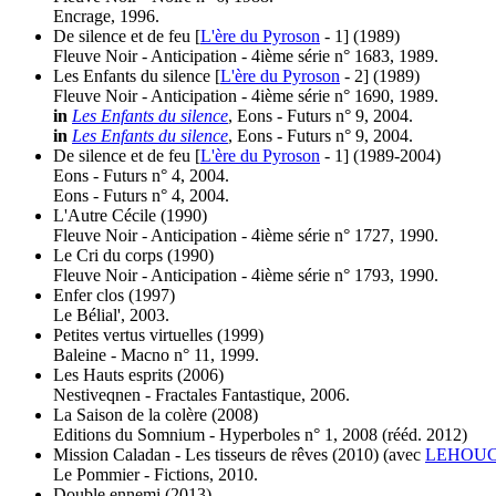
Encrage, 1996.
De silence et de feu [
L'ère du Pyroson
- 1]
(1989)
Fleuve Noir - Anticipation - 4ième série n° 1683, 1989.
Les Enfants du silence [
L'ère du Pyroson
- 2]
(1989)
Fleuve Noir - Anticipation - 4ième série n° 1690, 1989.
in
Les Enfants du silence
, Eons - Futurs n° 9, 2004.
in
Les Enfants du silence
, Eons - Futurs n° 9, 2004.
De silence et de feu [
L'ère du Pyroson
- 1]
(1989-2004)
Eons - Futurs n° 4, 2004.
Eons - Futurs n° 4, 2004.
L'Autre Cécile
(1990)
Fleuve Noir - Anticipation - 4ième série n° 1727, 1990.
Le Cri du corps
(1990)
Fleuve Noir - Anticipation - 4ième série n° 1793, 1990.
Enfer clos
(1997)
Le Bélial', 2003.
Petites vertus virtuelles
(1999)
Baleine - Macno n° 11, 1999.
Les Hauts esprits
(2006)
Nestiveqnen - Fractales Fantastique, 2006.
La Saison de la colère
(2008)
Editions du Somnium - Hyperboles n° 1, 2008 (
rééd.
2012)
Mission Caladan - Les tisseurs de rêves
(2010)
(avec
LEHOUC
Le Pommier - Fictions, 2010.
Double ennemi
(2013)