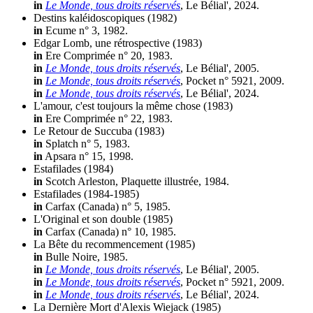
in
Le Monde, tous droits réservés
, Le Bélial', 2024.
Destins kaléidoscopiques
(1982)
in
Ecume n° 3, 1982.
Edgar Lomb, une rétrospective
(1983)
in
Ere Comprimée n° 20, 1983.
in
Le Monde, tous droits réservés
, Le Bélial', 2005.
in
Le Monde, tous droits réservés
, Pocket n° 5921, 2009.
in
Le Monde, tous droits réservés
, Le Bélial', 2024.
L'amour, c'est toujours la même chose
(1983)
in
Ere Comprimée n° 22, 1983.
Le Retour de Succuba
(1983)
in
Splatch n° 5, 1983.
in
Apsara n° 15, 1998.
Estafilades
(1984)
in
Scotch Arleston, Plaquette illustrée, 1984.
Estafilades
(1984-1985)
in
Carfax (Canada) n° 5, 1985.
L'Original et son double
(1985)
in
Carfax (Canada) n° 10, 1985.
La Bête du recommencement
(1985)
in
Bulle Noire, 1985.
in
Le Monde, tous droits réservés
, Le Bélial', 2005.
in
Le Monde, tous droits réservés
, Pocket n° 5921, 2009.
in
Le Monde, tous droits réservés
, Le Bélial', 2024.
La Dernière Mort d'Alexis Wiejack
(1985)