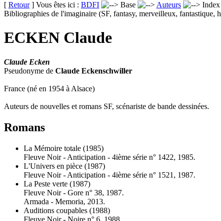
[
Retour
] Vous êtes ici :
BDFI
Base
Auteurs
Inde
Bibliographies de l'imaginaire (SF, fantasy, merveilleux, fantastique, h
ECKEN Claude
Claude Ecken
Pseudonyme de
Claude Eckenschwiller
France (né en 1954 à Alsace)
Auteurs de nouvelles et romans SF, scénariste de bande dessinées.
Romans
La Mémoire totale
(1985)
Fleuve Noir - Anticipation - 4ième série n° 1422, 1985.
L'Univers en pièce
(1987)
Fleuve Noir - Anticipation - 4ième série n° 1521, 1987.
La Peste verte
(1987)
Fleuve Noir - Gore n° 38, 1987.
Armada - Memoria, 2013.
Auditions coupables
(1988)
Fleuve Noir - Noire n° 6, 1988.