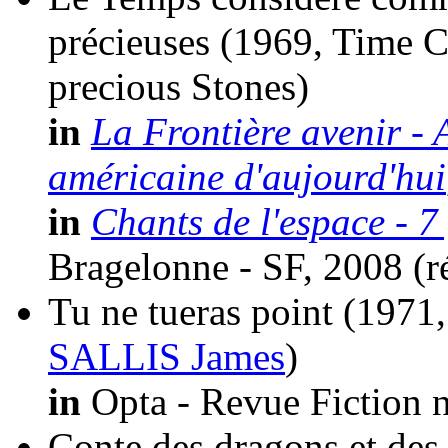
précieuses
(1969, Time C
precious Stones)
in
La Frontière avenir - 
américaine d'aujourd'hui
in
Chants de l'espace - 7
Bragelonne - SF, 2008 (
r
Tu ne tueras point
(1971,
SALLIS James
)
in
Opta - Revue Fiction n
Conte des dragons et des