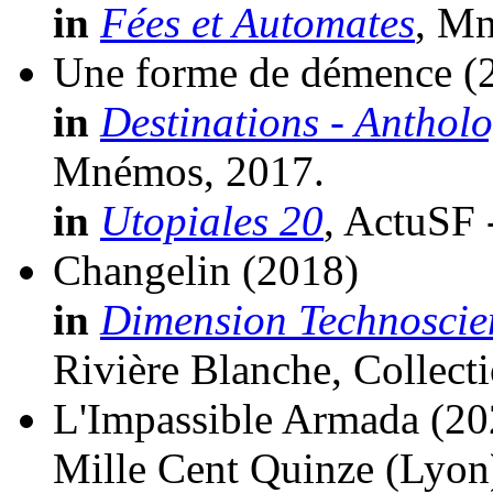
in
Fées et Automates
, M
Une forme de démence
(
in
Destinations - Anthol
Mnémos, 2017.
in
Utopiales 20
, ActuSF 
Changelin
(2018)
in
Dimension Technoscie
Rivière Blanche, Collect
L'Impassible Armada
(20
Mille Cent Quinze (Lyon