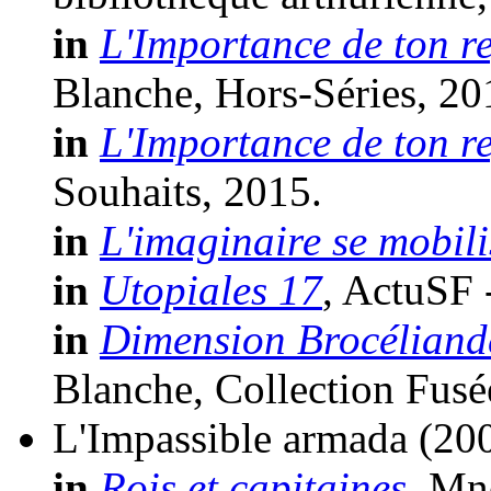
in
L'Importance de ton r
Blanche, Hors-Séries, 20
in
L'Importance de ton r
Souhaits, 2015.
in
L'imaginaire se mobili
in
Utopiales 17
, ActuSF 
in
Dimension Brocéliand
Blanche, Collection Fusé
L'Impassible armada
(20
in
Rois et capitaines
, Mn