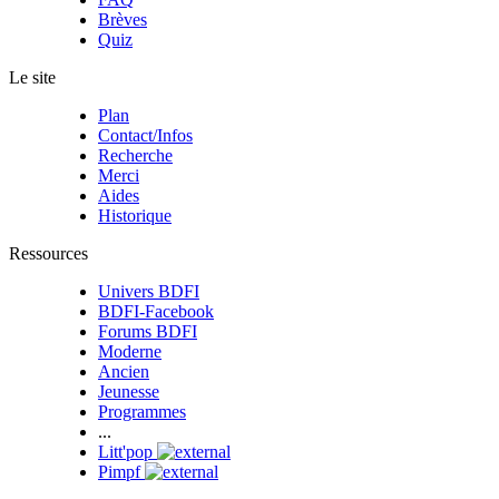
Brèves
Quiz
Le site
Plan
Contact/Infos
Recherche
Merci
Aides
Historique
Ressources
Univers BDFI
BDFI-Facebook
Forums BDFI
Moderne
Ancien
Jeunesse
Programmes
...
Litt'pop
Pimpf