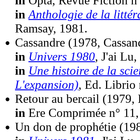
in
Opta, Revue Fiction n
in
Anthologie de la littér
Ramsay, 1981.
Cassandre
(1978, Cassan
in
Univers 1980
, J'ai Lu
in
Une histoire de la sci
L'expansion)
, Ed. Librio
Retour au bercail
(1979,
in
Ere Comprimée n° 11,
Un don de prophétie
(19