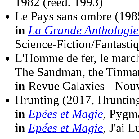
1982 (
rééd.
1993)
Le Pays sans ombre
(198
in
La Grande Anthologie 
Science-Fiction/Fantasti
L'Homme de fer, le march
The Sandman, the Tinman
in
Revue Galaxies - Nouve
Hrunting
(2017, Hruntin
in
Epées et Magie
, Pygm
in
Epées et Magie
, J'ai 