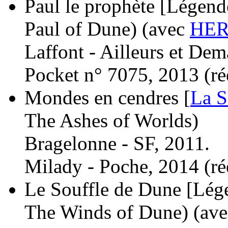
Paul le prophète [Légend
Paul of Dune)
(avec
HER
Laffont - Ailleurs et Dem
Pocket n° 7075, 2013 (
ré
Mondes en cendres [
La S
The Ashes of Worlds)
Bragelonne - SF, 2011.
Milady - Poche, 2014 (
ré
Le Souffle de Dune [Lége
The Winds of Dune)
(av