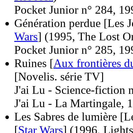
Pocket Junior n° 284, 19
Génération perdue [Les Je
Wars
]
(1995, The Lost O
Pocket Junior n° 285, 19
Ruines [
Aux frontières du
[Novelis. série TV]
J'ai Lu - Science-fiction
J'ai Lu - La Martingale, 
Les Sabres de lumière [Le
[
Star Wars
]
(1996, Lights