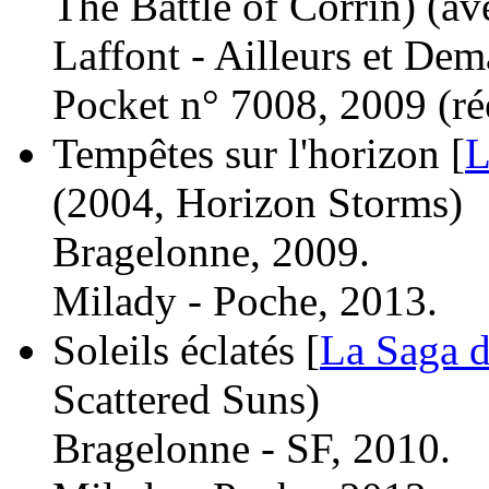
The Battle of Corrin)
(av
Laffont - Ailleurs et Dem
Pocket n° 7008, 2009 (
ré
Tempêtes sur l'horizon [
L
(2004, Horizon Storms)
Bragelonne, 2009.
Milady - Poche, 2013.
Soleils éclatés [
La Saga de
Scattered Suns)
Bragelonne - SF, 2010.