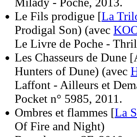
Milady - Poche, 2013.
Le Fils prodigue [
La Tril
Prodigal Son)
(avec
KOO
Le Livre de Poche - Thri
Les Chasseurs de Dune [A
Hunters of Dune)
(avec
H
Laffont - Ailleurs et Dem
Pocket n° 5985, 2011.
Ombres et flammes [
La S
Of Fire and Night)